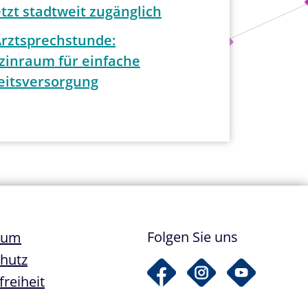
tzt stadtweit zugänglich
Arztsprechstunde:
zinraum für einfache
itsversorgung
ile
Folgen Sie uns
sum
hutz
freiheit