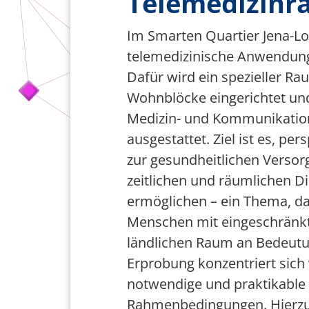
Telemedizinr
Team Smart City
Im Smarten Quartier Jena-Lo
Förderer
telemedizinische Anwendun
Dafür wird ein spezieller Ra
Wohnblöcke eingerichtet un
Medizin- und Kommunikatio
ausgestattet. Ziel ist es, pe
zur gesundheitlichen Verso
zeitlichen und räumlichen D
ermöglichen – ein Thema, da
Menschen mit eingeschränkt
ländlichen Raum an Bedeutu
Erprobung konzentriert sich 
notwendige und praktikable 
Rahmenbedingungen. Hierzu w