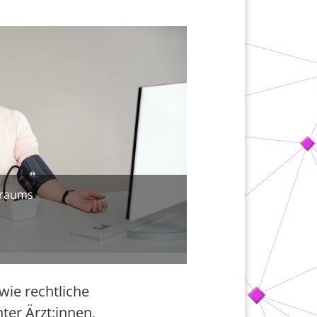
nraums
ie rechtliche
er Ärzt:innen,