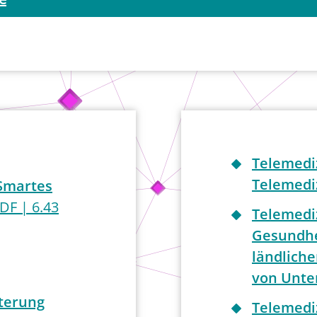
Telemedi
Telemedi
Smartes
DF | 6.43
Telemediz
Gesundhe
ländliche
von Unte
terung
Telemediz