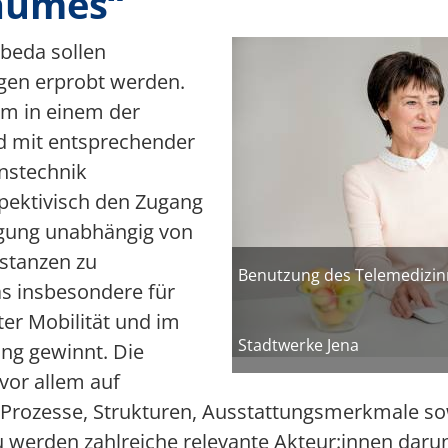
aumes“
Multimedia
Bild
beda sollen
Team 5G Verkehrsvernetzung
gen erprobt werden.
um in einem der
Förderer & Partner
d mit entsprechender
nstechnik
rspektivisch den Zugang
rgung unabhängig von
istanzen zu
Benutzung des Telemedizi
s insbesondere für
er Mobilität und im
Stadtwerke Jena
ng gewinnt. Die
vor allem auf
Prozesse, Strukturen, Ausstattungsmerkmale sow
erden zahlreiche relevante Akteur:innen darunt