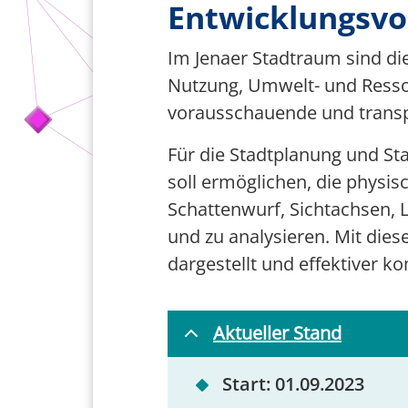
Entwicklungsv
Team Smart City
Im Jenaer Stadtraum sind di
Förderer
Nutzung, Umwelt- und Ressou
vorausschauende und transp
Für die Stadtplanung und Sta
soll ermöglichen, die physi
Schattenwurf, Sichtachsen,
und zu analysieren. Mit d
dargestellt und effektiver 
Aktueller Stand
Start: 01.09.2023