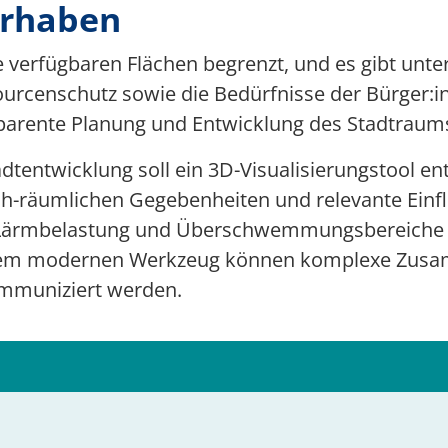
orhaben
Multimedia
e verfügbaren Flächen begrenzt, und es gibt unt
Team 5G Verkehrsvernetzung
rcenschutz sowie die Bedürfnisse der Bürger:in
Förderer & Partner
arente Planung und Entwicklung des Stadtraums 
dtentwicklung soll ein 3D-Visualisierungstool en
sch-räumlichen Gegebenheiten und relevante Ein
 Lärmbelastung und Überschwemmungsbereiche a
iesem modernen Werkzeug können komplexe Zus
kommuniziert werden.