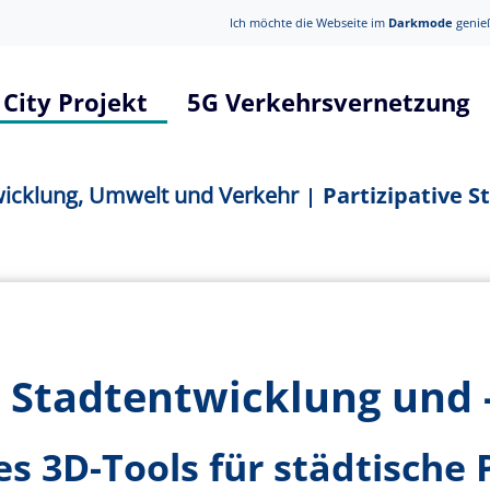
Ich möchte die Webseite im
Darkmode
genie
tnavigation
City Projekt
5G Verkehrsvernetzung
g
Projektbeschreibung
Datenplat
tur und Datenpolitik
Projektbeschreibung in einfache Sprac
Anleitung
wicklung, Umwelt und Verkehr
Partizipative 
Umwelt und Verkehr
Teilprojekt Datenbroker
Technik u
Soziales
Teilprojekt Energie- und Lastflussopti
senschaft
Teilprojekt Fahrerassistenzsysteme
Teilprojekt Informative Lichtsignalanla
e Stadtentwicklung und 
Teilprojekt Kollisionsvermeidung
es 3D-Tools für städtische
Teilprojekt Kooperative Lichtsignalanl