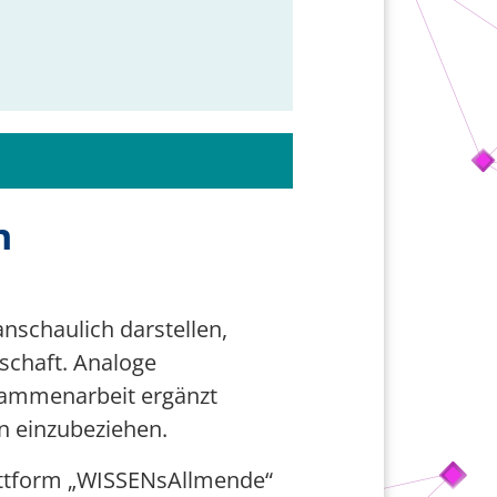
n
nschaulich darstellen,
schaft. Analoge
sammenarbeit ergänzt
en einzubeziehen.
attform „WISSENsAllmende“