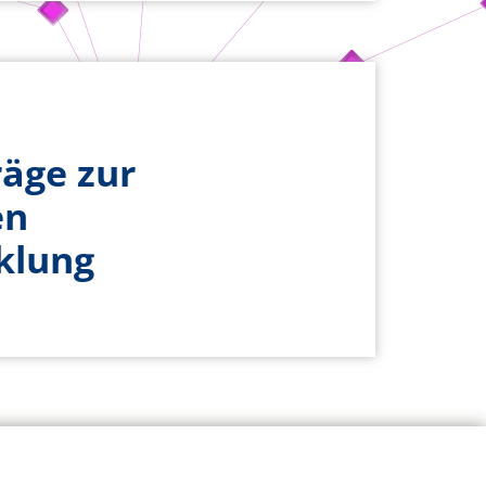
räge zur
en
klung