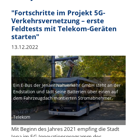
"Fortschritte im Projekt 5G-
Verkehrsvernetzung – erste
Feldtests mit Telekom-Geräten
starten"
13.12.2022
Bild
Ein E-Bus der Jenaer Nahverkehr GmbH steht an der
Endstation und lädt seine Batterien über einen auf
dem Fahrzeugdach montierten Stromabnehmer.
Telekom
Mit Beginn des Jahres 2021 empfing die Stadt
Jena im 5G-Innovationsprogramm des