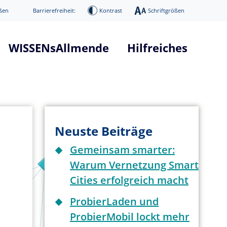
ßen
Barrierefreiheit:
Kontrast
Schriftgrößen
WISSENsAllmende
Hilfreiches
tform "WISSENsAllmende"
Glossar Smart City Projekt
he
Glossar 5G Verkehrsvernetzun
nd Systemarchitektur
Infos über 5G Technologie
Neuste Beiträge
mierung
News / Presse
Gemeinsam smarter:
Digitaler Donnerstag
Warum Vernetzung Smart
ge
Veranstaltungen
Cities erfolgreich macht
ProbierLaden und
ProbierMobil lockt mehr
age