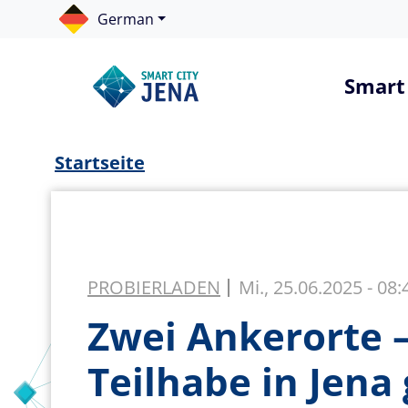
Direkt zum Inhalt
Cookie-Einstellungen
German
Haup
Smart 
Projektbeschreibun
Pfadnavigation
Digitale Infrastruk
Startseite
Stadtentwicklung, 
Bildung, Kultur und 
Wirtschaft und Wis
PROBIERLADEN
Mi., 25.06.2025 - 08:
Digitale Verwaltung
Zwei Ankerorte – 
Bürgerbeteiligung
Teilhabe in Jena
Hackathon