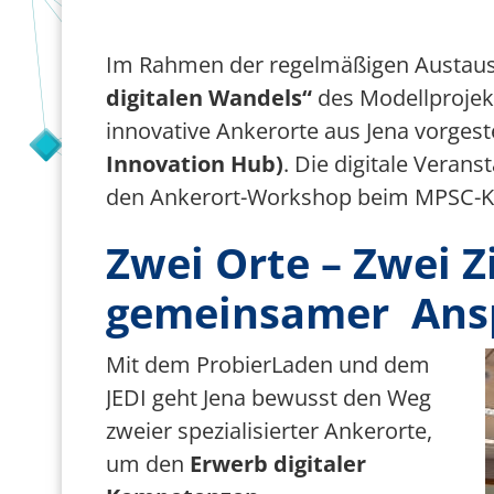
Team Smart City
Im Rahmen der regelmäßigen Austau
Förderer
digitalen Wandels“
des Modellprojekt
innovative Ankerorte aus Jena vorgeste
Innovation Hub)
. Die digitale Verans
den Ankerort-Workshop beim MPSC-K
Zwei Orte – Zwei Z
gemeinsamer Ans
B
Mit dem ProbierLaden und dem
JEDI geht Jena bewusst den Weg
zweier spezialisierter Ankerorte,
um den
Erwerb digitaler