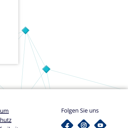
ile
Folgen Sie uns
sum
hutz