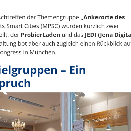
Multimedia
schtreffen der Themengruppe
„Ankerorte des
Team 5G Verkehrsvernetzung
s Smart Cities (MPSC) wurden kürzlich zwei
Förderer & Partner
llt: der
ProbierLaden
und das
JEDI (Jena Digita
taltung bot aber auch zugleich einen Rückblick au
ongress in München.
ielgruppen – Ein
pruch
ild