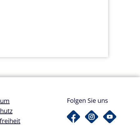
ile
Folgen Sie uns
sum
hutz
freiheit