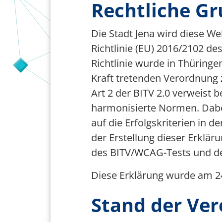
Rechtliche G
Team Smart City
Die Stadt Jena wird diese W
Förderer
Richtlinie (EU) 2016/2102 d
Richtlinie wurde in Thüring
Kraft tretenden Verordnung 
Art 2 der BITV 2.0 verweist 
harmonisierte Normen. Dabei
auf die Erfolgskriterien in 
der Erstellung dieser Erklä
des BITV/WCAG-Tests und der
Diese Erklärung wurde am 24
Stand der Ver