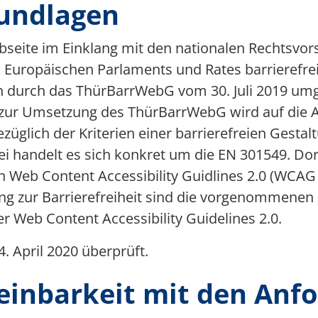
rundlagen
Multimedia
ebseite im Einklang mit den nationalen Rechtsvo
Team 5G Verkehrsvernetzung
es Europäischen Parlaments und Rates barrierefr
Förderer & Partner
en durch das ThürBarrWebG vom 30. Juli 2019 umg
zur Umsetzung des ThürBarrWebG wird auf die Art
bezüglich der Kriterien einer barrierefreien Gesta
 handelt es sich konkret um die EN 301549. Dor
den Web Content Accessibility Guidlines 2.0 (WCA
rung zur Barrierefreiheit sind die vorgenommene
 Web Content Accessibility Guidelines 2.0.
. April 2020 überprüft.
einbarkeit mit den Anf