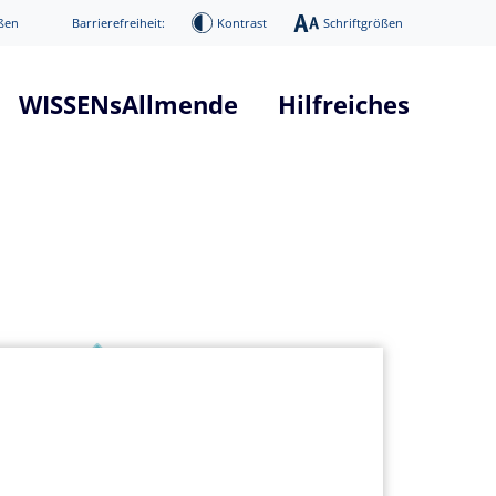
ßen
Barrierefreiheit:
Kontrast
Schriftgrößen
WISSENsAllmende
Hilfreiches
tform "WISSENsAllmende"
Glossar Smart City Projekt
he
Glossar 5G Verkehrsvernetzun
nd Systemarchitektur
Infos über 5G Technologie
mierung
News / Presse
Digitaler Donnerstag
ge
Veranstaltungen
age