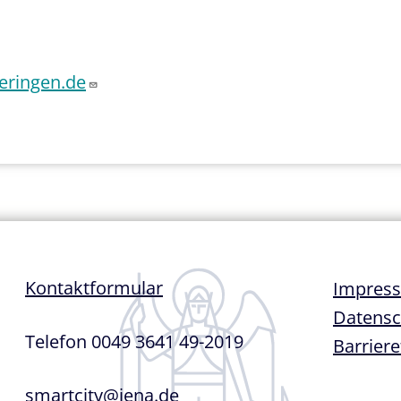
1
eringen.de
Fußze
Kontaktformular
Impres
Datensc
Telefon 0049 3641 49-2019
Barriere
smartcity@jena.de