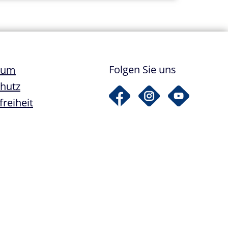
ile
Folgen Sie uns
sum
hutz
freiheit