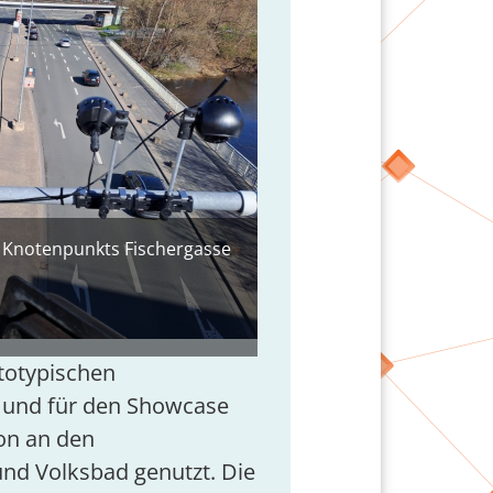
 Knotenpunkts Fischergasse
totypischen
n und für den Showcase
ion an den
nd Volksbad genutzt. Die