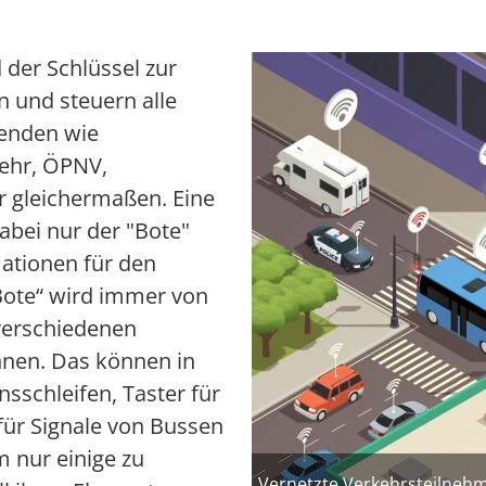
Multimedia
Bild
 der Schlüssel zur
Team 5G Verkehrsvernetzung
 und steuern alle
Förderer & Partner
enden wie
kehr, ÖPNV,
 gleichermaßen. Eine
dabei nur der "Bote"
ationen für den
Bote“ wird immer von
 verschiedenen
nen. Das können in
sschleifen, Taster für
ür Signale von Bussen
 nur einige zu
Vernetzte Verkehrsteilneh