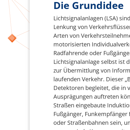
Die Grundidee
Team Smart City
Lichtsignalanlagen (LSA) sind
Förderer
Lenkung von Verkehrsflüssen
Arten von Verkehrsteilnehm
motorisierten Individualver
Radfahrende oder Fußgänger
Lichtsignalanlage selbst ist 
zur Übermittlung von Inform
laufenden Verkehr. Dieser „
Detektoren begleitet, die in
Ausprägungen auftreten kön
Straßen eingebaute Induktion
Fußgänger, Funkempfänger f
oder Straßenbahnen sein, um