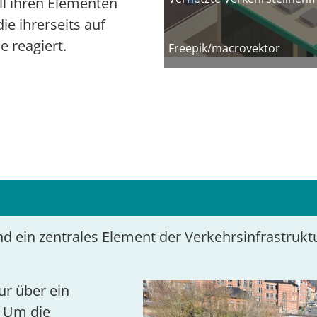
ll ihren Elementen
ie ihrerseits auf
 reagiert.
Freepik/macrovektor
nd ein zentrales Element der Verkehrsinfrastrukt
Bild
ur über ein
 Um die