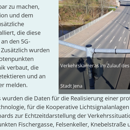
bar zu machen,
tion und dem
sätzliche
liert, die diese
t an den 5G-
 Zusätzlich wurden
otenpunkten
Verkehrskameras im Zulauf des
k verbaut, die
tektieren und an
er melden.
Stadt Jena
wurden die Daten für die Realisierung einer pro
hnologie, für die Kooperative Lichtsignalanlage
oards zur Echtzeitdarstellung der Verkehrssituat
ten Fischergasse, Felsenkeller, Knebelstraße u