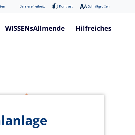
ßen
Barrierefreiheit:
Kontrast
Schriftgrößen
WISSENsAllmende
Hilfreiches
tform "WISSENsAllmende"
Glossar Smart City Projekt
he
Glossar 5G Verkehrsvernetzun
nd Systemarchitektur
Infos über 5G Technologie
mierung
News / Presse
Digitaler Donnerstag
ge
Veranstaltungen
alanlage
age