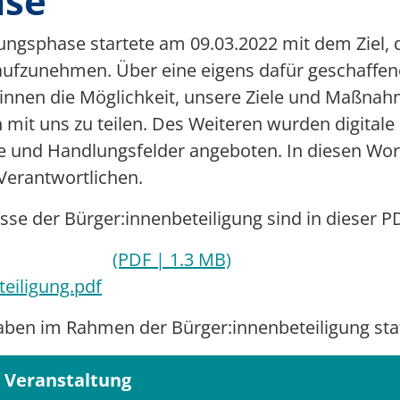
ase
Multimedia
ungsphase startete am 09.03.2022 mit dem Ziel, 
Team 5G Verkehrsvernetzung
aufzunehmen. Über eine eigens dafür geschaffen
r:innen die Möglichkeit, unsere Ziele und Maßnah
Förderer & Partner
 mit uns zu teilen. Des Weiteren wurden digital
 und Handlungsfelder angeboten. In diesen Wor
Verantwortlichen.
se der Bürger:innenbeteiligung sind in dieser
(PDF | 1.3 MB)
eiligung.pdf
aben im Rahmen der Bürger:innenbeteiligung sta
Veranstaltung