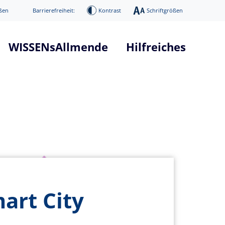
ßen
Barrierefreiheit:
Kontrast
Schriftgrößen
WISSENsAllmende
Hilfreiches
tform "WISSENsAllmende"
Glossar Smart City Projekt
he
Glossar 5G Verkehrsvernetzun
nd Systemarchitektur
Infos über 5G Technologie
mierung
News / Presse
Digitaler Donnerstag
ge
Veranstaltungen
art City
age