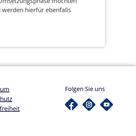
der Umsetzungsphase möchten
d werden hierfür ebenfalls
ile
Folgen Sie uns
sum
hutz
freiheit