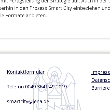
t mit Fertigstellung der Strategie auf. Auch in 
iterhin in den Prozess Smart City einbeziehen un
ale Formate anbieten.
Fußze
Kontaktformular
Impres
Datensc
Telefon 0049 3641 49-2019
Barriere
smartcity@jena.de