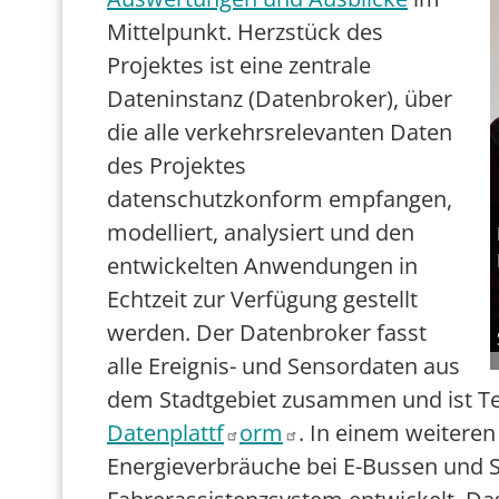
Mittelpunkt.
Herzstück des
Projektes ist eine zentrale
Dateninstanz (Datenbroker), über
die alle verkehrsrelevanten Daten
des
Projektes
datenschutzkonform empfangen,
modelliert, analysiert und den
entwickelten
Anwendungen in
Echtzeit zur Verfügung gestellt
werden. Der Datenbroker fasst
alle Ereignis- und
Sensordaten aus
dem Stadtgebiet zusammen und ist Tei
Datenpla
tt
f
orm
.
In einem weitere
Energieverbräuche bei E-Bussen und