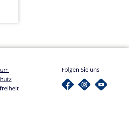
ile
Folgen Sie uns
sum
hutz
freiheit