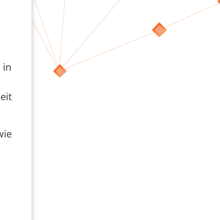
 in
eit
wie