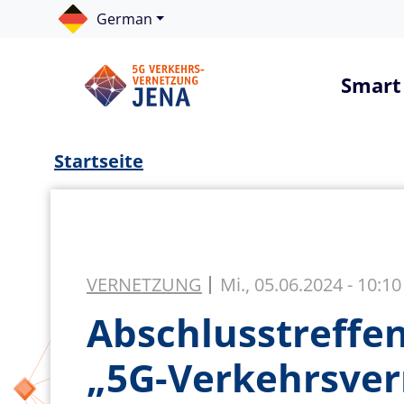
Direkt zum Inhalt
Cookie-Einstellungen
German
Haup
Smart 
Projektbeschreibun
Pfadnavigation
Digitale Infrastruk
Startseite
Stadtentwicklung, 
Bildung, Kultur und 
Wirtschaft und Wis
VERNETZUNG
Mi., 05.06.2024 - 10:10
Digitale Verwaltung
Abschlusstreffe
Bürgerbeteiligung
„5G-Verkehrsver
Hackathon