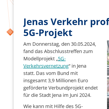
Team Smart City
Förderer
Jenas Verkehr prof
5G-
Projekt
B
Am Donnerstag, den 30.05.2024
,
fand das Abschlusstreffen zum
Modell
projekt „
5G-
Verkehrsvernetzung
“ in Jena
statt.
Das vom Bund mit
insgesamt
3,9 Millionen Euro
geförde
rte
Verbundp
rojekt endet
für die Stadt Jena
im Juni 2024.
Wie kann mit Hilfe des 5G-