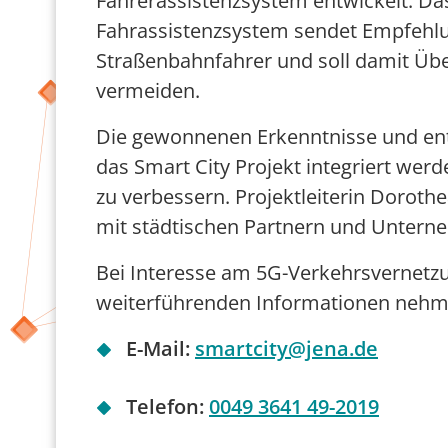
Fahrerassistenzsystem
entwickelt. Da
Fahrassistenzsystem sendet Empfehl
Straßenbahnfahrer und soll damit
Übe
vermeide
n
.
Die gewonn
enen Erkenntnisse und ent
das Smart City Projekt integriert we
zu verbessern. Projektleiterin Dorot
mit städ
tischen Partnern und Unterne
Bei Interesse am 5G-Verkehrsvernetzu
weiterführenden Informationen nehme
E-Mail:
smartcity@jena.de
Telefon:
0049 3641 49-2019