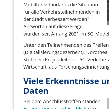
Mobilfunk
standards
die Situation
für alle Verkehrsteilnehmenden in
der Stadt verbessert werden?
Antworten auf diese Frage
wurden seit Anfang 2021 im 5G-
Model
Unter den Teilnehmenden des Treffe
(
Digitalisierungsdezernent
)
, Dorothea 
Stötzner
(
Projektleiterin „5G-Verkehr
Wirtschaft,
aus
Forschungseinrichtun
Viele Erkenntnisse 
Daten
B
Bei dem Abschlusstreffen standen
Auswertungen und Ausblicke
im