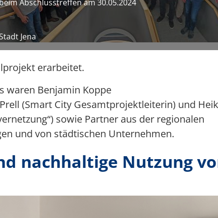
beim Abschlusstreffen am 30.05.2024
Stadt Jena
l
projekt erarbeitet.
ns waren
Benjamin Koppe
Prell
(
S
mart City Gesamtprojektleiterin)
und Hei
svernetzung“
)
sowie Partner aus
der
regionale
n
gen und
von städtischen Unternehmen.
und nachhaltige Nutzung v
ild