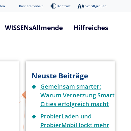
ßen
Barrierefreiheit:
Kontrast
Schriftgrößen
WISSENsAllmende
Hilfreiches
tform "WISSENsAllmende"
Glossar Smart City Projekt
he
Glossar 5G Verkehrsvernetzun
nd Systemarchitektur
Infos über 5G Technologie
Neuste Beiträge
mierung
News / Presse
Gemeinsam smarter:
Digitaler Donnerstag
Warum Vernetzung Smart
ge
Veranstaltungen
Cities erfolgreich macht
ProbierLaden und
ProbierMobil lockt mehr
age