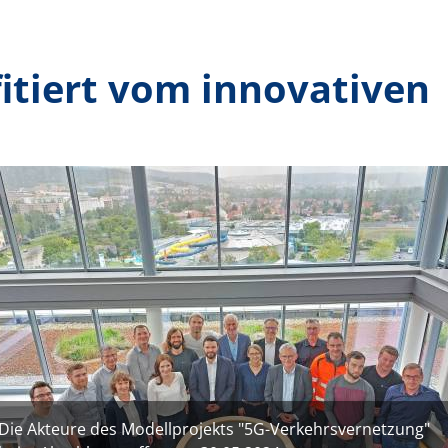
Multimedia
Team 5G Verkehrsvernetzung
itiert vo
m
i
nnovativen
Förderer & Partner
ild
Die Akteure des Modellprojekts "5G-Verkehrsvernetzung"