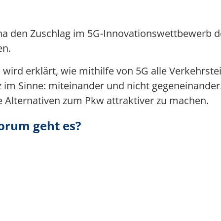
Multimedia
Jena den Zuschlag im 5G-Innovationswettbewerb 
Team 5G Verkehrsvernetzung
en.
Förderer & Partner
 wird erklärt, wie mithilfe von 5G alle Verkehrs
 im Sinne: miteinander und nicht gegeneinander. 
ie Alternativen zum Pkw attraktiver zu machen.
worum geht es?