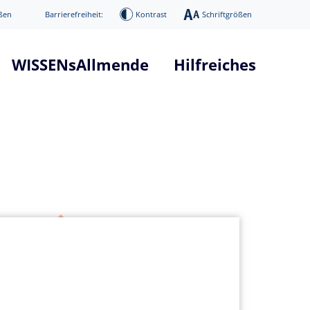
ßen
Barrierefreiheit:
Kontrast
Schriftgrößen
WISSENsAllmende
Hilfreiches
tform "WISSENsAllmende"
Glossar Smart City Projekt
he
Glossar 5G Verkehrsvernetzun
nd Systemarchitektur
Infos über 5G Technologie
mierung
News / Presse
Digitaler Donnerstag
ge
Veranstaltungen
age