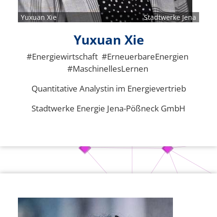
Yuxuan Xie
Stadtwerke Jena
Yuxuan Xie
#Energiewirtschaft #ErneuerbareEnergien
#MaschinellesLernen
Quantitative Analystin im Energievertrieb
Stadtwerke Energie Jena-Pößneck GmbH
Bild