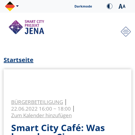
Direkt zum Inhalt
Cookie-Einstellungen
Darkmode
Hauptnavigation
Pfadnavigation
Startseite
BÜRGERBETEILIGUNG
22.06.2022
16:00 ~ 18:00
Zum Kalender hinzufügen
Smart City Café: Was