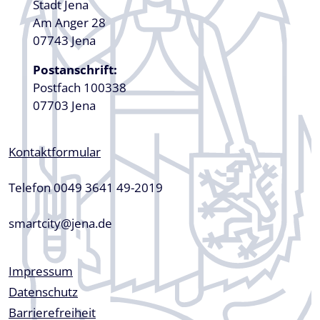
Stadt Jena
Am Anger 28
07743 Jena
Postanschrift:
Postfach 100338
07703 Jena
Kontaktformular
Telefon 0049 3641 49-2019
smartcity@jena.de
Fußzeile
Impressum
Datenschutz
Barrierefreiheit