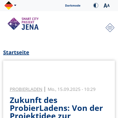
Direkt zum Inhalt
Cookie-Einstellungen
Darkmode
Hauptnavigation
Pfadnavigation
Startseite
PROBIERLADEN
Mo., 15.09.2025 - 10:29
Zukunft des
ProbierLadens: Von der
Projektidee zur