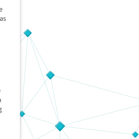
e
das
e
n
g