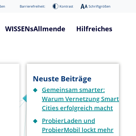
ßen
Barrierefreiheit:
Kontrast
Schriftgrößen
WISSENsAllmende
Hilfreiches
tform "WISSENsAllmende"
Glossar Smart City Projekt
he
Glossar 5G Verkehrsvernetzun
nd Systemarchitektur
Infos über 5G Technologie
Neuste Beiträge
mierung
News / Presse
Gemeinsam smarter:
Digitaler Donnerstag
Warum Vernetzung Smart
ge
Veranstaltungen
Cities erfolgreich macht
ProbierLaden und
ProbierMobil lockt mehr
age