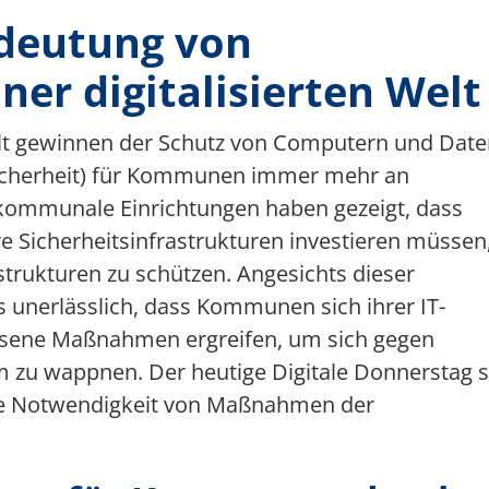
deutung von
Multimedia
Team 5G Verkehrsvernetzung
ner digitalisierten Welt
Förderer & Partner
elt gewinnen der Schutz von Computern und Dat
sicherheit) für Kommunen immer mehr an
 kommunale Einrichtungen haben gezeigt, dass
e Sicherheitsinfrastrukturen investieren müssen
strukturen zu schützen. Angesichts dieser
unerlässlich, dass Kommunen sich ihrer IT-
ssene Maßnahmen ergreifen, um sich gegen
 zu wappnen. Der heutige Digitale Donnerstag s
owie Notwendigkeit von Maßnahmen der