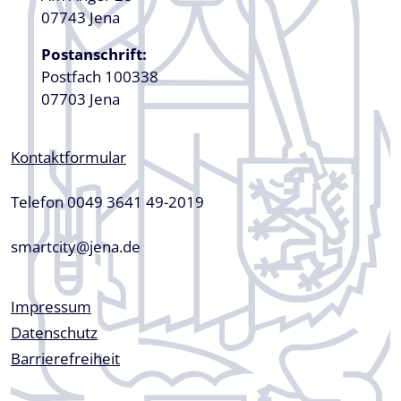
07743 Jena
Postanschrift:
Postfach 100338
07703 Jena
Kontaktformular
Telefon 0049 3641 49-2019
smartcity@jena.de
Fußzeile
Impressum
Datenschutz
Barrierefreiheit