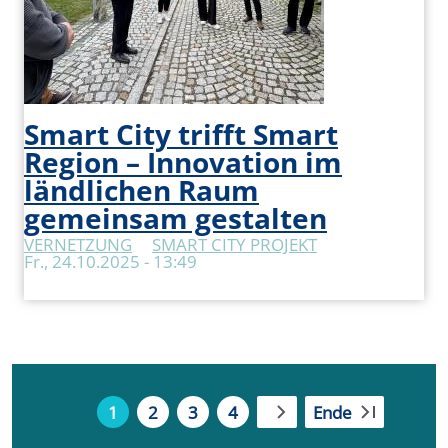
Smart City trifft Smart
Region – Innovation im
ländlichen Raum
gemeinsam gestalten
VERNETZUNG
SMART CITY PROJEKT
Fr., 24.10.2025 - 13:49
Seitennummerierung
1
2
3
4
Ende
Aktuelle Seite
Seite
Seite
Seite
Nächste Seite
Letzte Seite